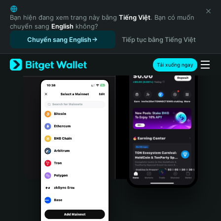
English
日本語
Bạn hiện đang xem trang này bằng
Tiếng Việt
. Bạn có muốn
chuyển sang
English
không?
Tiếng Việt
Chuyển sang English
Tiếp tục bằng Tiếng Việt
Русский
Español (Latinoamérica)
Türkçe
Tải xuống ngay
Italiano
Français
Deutsch
简体中文
繁體中文
Português (Portugal)
Bahasa Indonesia
ภาษาไทย
हिन्दी
বাংলা
Español
Português (Brasil)
Español (Argentina)