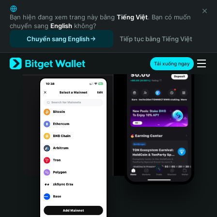
English
日本語
Bạn hiện đang xem trang này bằng
Tiếng Việt
. Bạn có muốn
chuyển sang
English
không?
Tiếng Việt
Chuyển sang English
Tiếp tục bằng Tiếng Việt
Русский
Español (Latinoamérica)
Türkçe
Tải xuống ngay
Italiano
Français
Deutsch
简体中文
繁體中文
Português (Portugal)
Bahasa Indonesia
ภาษาไทย
हिन्दी
বাংলা
Español
Português (Brasil)
Español (Argentina)