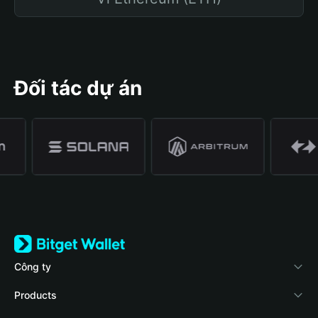
Đối tác dự án
Công ty
Về Bitget Wallet
Products