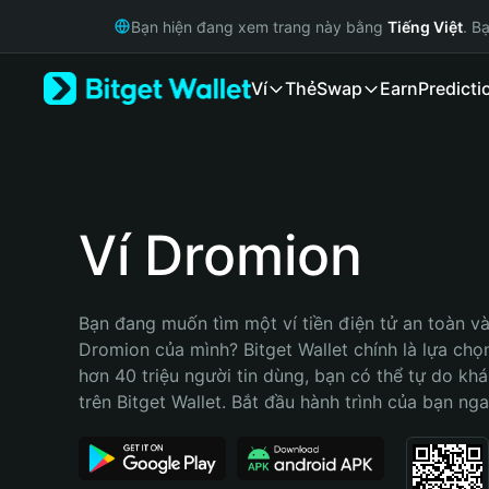
English
Bạn hiện đang xem trang này bằng
Tiếng Việt
. B
日本語
Tiếng Việt
Ví
Thẻ
Swap
Earn
Predicti
Русский
Español (Latinoamérica)
Türkçe
Italiano
Français
Deutsch
Ví Dromion
简体中文
繁體中文
Português (Portugal)
Bạn đang muốn tìm một ví tiền điện tử an toàn và 
Bahasa Indonesia
Dromion của mình? Bitget Wallet chính là lựa chọn 
ภาษาไทย
hơn 40 triệu người tin dùng, bạn có thể tự do kh
हिन्दी
trên Bitget Wallet. Bắt đầu hành trình của bạn nga
বাংলা
Español
Português (Brasil)
Español (Argentina)