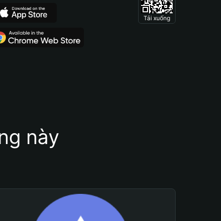
Tải xuống
ung này