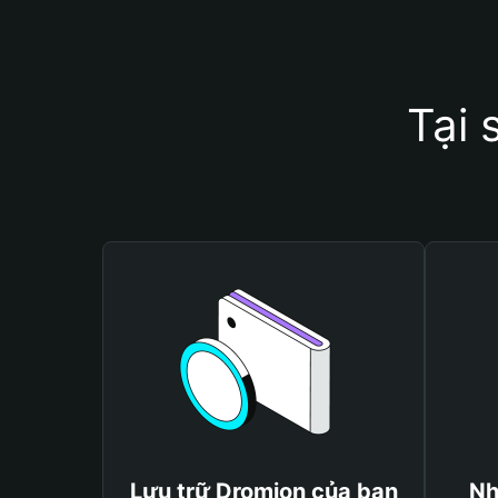
Tại 
Lưu trữ Dromion của bạn
Nh