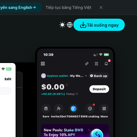
yển sang English
Tiếp tục bằng Tiếng Việt
Tải xuống ngay