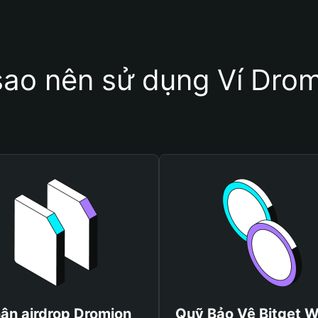
sao nên sử dụng Ví Dro
ận airdrop Dromion
Quỹ Bảo Vệ Bitget W