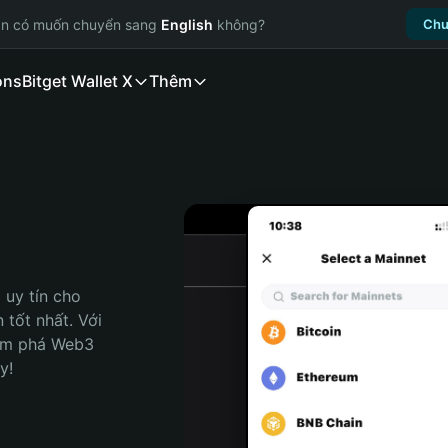
ạn có muốn chuyển sang
English
không?
Chu
ons
Bitget Wallet X
Thêm
uy tín cho 
tốt nhất. Với 
ám phá Web3 
y!