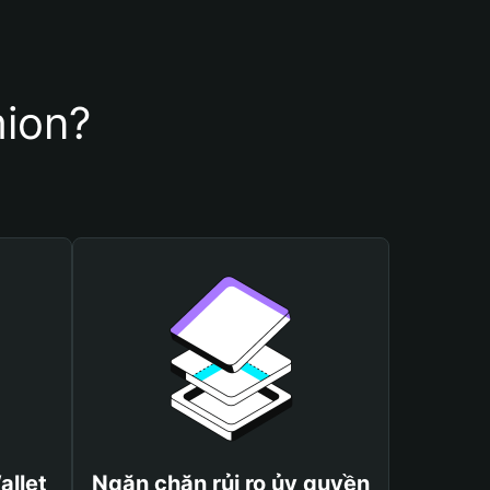
mion?
allet
Ngăn chặn rủi ro ủy quyền