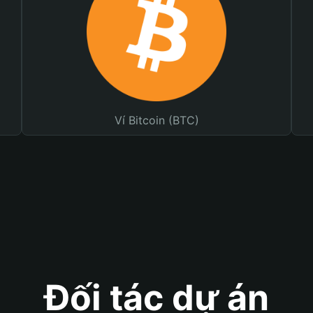
Ví Bitcoin (BTC)
Đối tác dự án