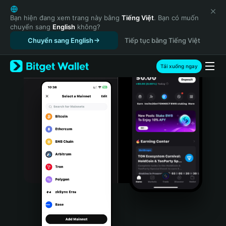
English
日本語
Bạn hiện đang xem trang này bằng
Tiếng Việt
. Bạn có muốn
chuyển sang
English
không?
Tiếng Việt
Chuyển sang English
Tiếp tục bằng Tiếng Việt
Русский
Español (Latinoamérica)
Türkçe
Tải xuống ngay
Italiano
Français
Deutsch
简体中文
繁體中文
Português (Portugal)
Bahasa Indonesia
ภาษาไทย
हिन्दी
বাংলা
Español
Português (Brasil)
Español (Argentina)