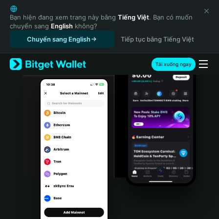
English
日本語
Bạn hiện đang xem trang này bằng
Tiếng Việt
. Bạn có muốn
chuyển sang
English
không?
Tiếng Việt
Chuyển sang English
Tiếp tục bằng Tiếng Việt
Русский
Español (Latinoamérica)
Türkçe
Tải xuống ngay
Italiano
Français
Deutsch
简体中文
繁體中文
Português (Portugal)
Bahasa Indonesia
ภาษาไทย
हिन्दी
বাংলা
Español
Português (Brasil)
Español (Argentina)