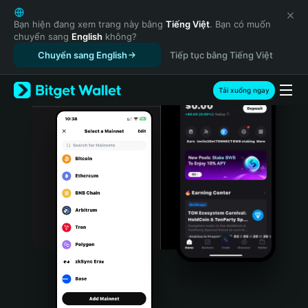
English
日本語
Bạn hiện đang xem trang này bằng
Tiếng Việt
. Bạn có muốn
chuyển sang
English
không?
Tiếng Việt
Chuyển sang English
Tiếp tục bằng Tiếng Việt
Русский
Español (Latinoamérica)
Türkçe
Tải xuống ngay
Italiano
Français
Deutsch
简体中文
繁體中文
Português (Portugal)
Bahasa Indonesia
ภาษาไทย
हिन्दी
বাংলা
Español
Português (Brasil)
Español (Argentina)