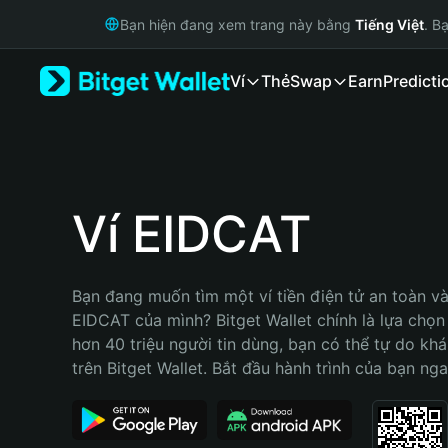
English
Bạn hiện đang xem trang này bằng
Tiếng Việt
. B
日本語
Tiếng Việt
Ví
Thẻ
Swap
Earn
Predicti
Русский
Español (Latinoamérica)
Türkçe
Italiano
Français
Deutsch
Ví EIDCAT
简体中文
繁體中文
Português (Portugal)
Bạn đang muốn tìm một ví tiền điện tử an toàn và 
Bahasa Indonesia
EIDCAT của mình? Bitget Wallet chính là lựa chọn t
ภาษาไทย
hơn 40 triệu người tin dùng, bạn có thể tự do kh
हिन्दी
trên Bitget Wallet. Bắt đầu hành trình của bạn nga
বাংলা
Español
Português (Brasil)
Español (Argentina)