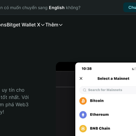
ạn có muốn chuyển sang
English
không?
Chu
ons
Bitget Wallet X
Thêm
uy tín cho 
ốt nhất. Với 
ám phá Web3 
y!