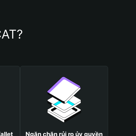
CAT?
allet
Ngăn chặn rủi ro ủy quyền