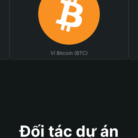
Ví Bitcoin (BTC)
Đối tác dự án