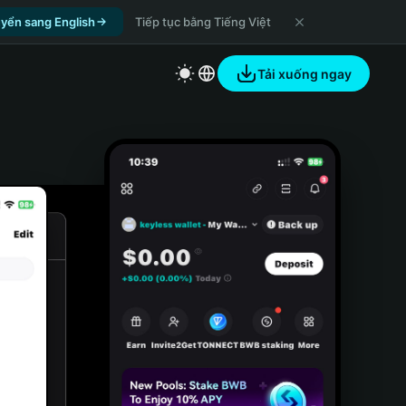
yển sang English
Tiếp tục bằng Tiếng Việt
Tải xuống ngay