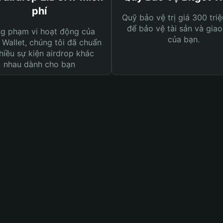
phí
Quỹ bảo vệ trị giá 300 tri
để bảo vệ tài sản và giao
ng phạm vi hoạt động của
của bạn.
 Wallet, chúng tôi đã chuẩn
hiều sự kiện airdrop khác
nhau dành cho bạn