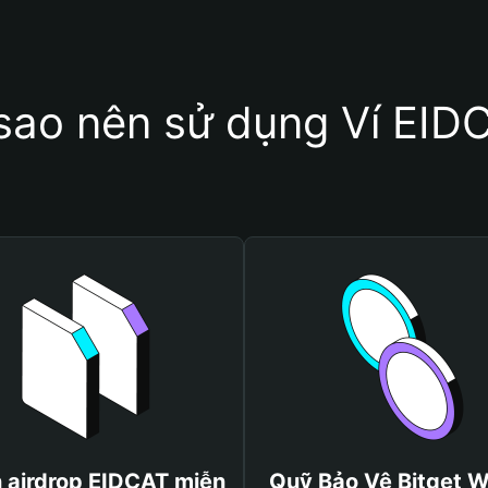
 sao nên sử dụng Ví EID
 airdrop EIDCAT miễn
Quỹ Bảo Vệ Bitget W