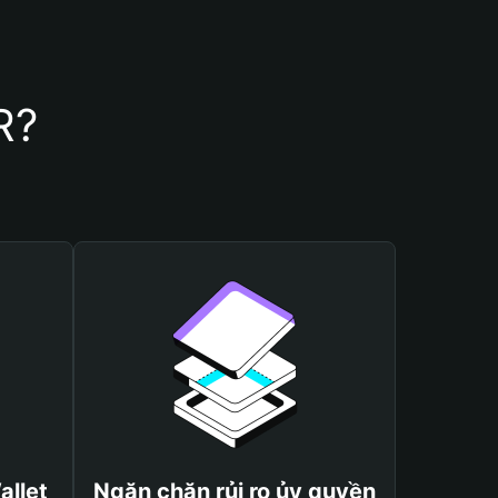
R?
allet
Ngăn chặn rủi ro ủy quyền