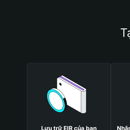
T
Lưu trữ EIR của bạn
Nhận