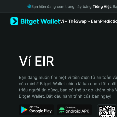
English
Bạn hiện đang xem trang này bằng
Tiếng Việt
. B
日本語
Tiếng Việt
Ví
Thẻ
Swap
Earn
Predicti
Русский
Español (Latinoamérica)
Türkçe
Italiano
Français
Deutsch
Ví EIR
简体中文
繁體中文
Português (Portugal)
Bạn đang muốn tìm một ví tiền điện tử an toàn và 
Bahasa Indonesia
của mình? Bitget Wallet chính là lựa chọn tốt nhất
ภาษาไทย
triệu người tin dùng, bạn có thể tự do khám phá 
हिन्दी
Bitget Wallet. Bắt đầu hành trình của bạn ngay!
বাংলা
Español
Português (Brasil)
Español (Argentina)