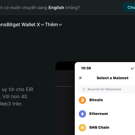
ạn có muốn chuyển sang
English
không?
Chu
ons
Bitget Wallet X
Thêm
uy tín cho EIR 
. Với hơn 40 
Web3 trên 