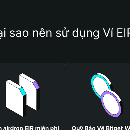
ại sao nên sử dụng Ví EI
 airdrop EIR miễn phí
Quỹ Bảo Vệ Bitget W