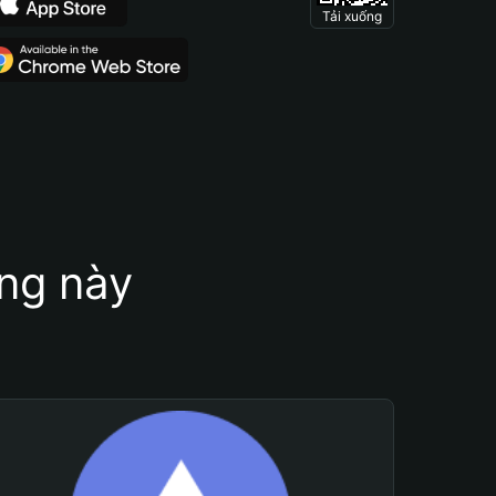
Tải xuống
ung này