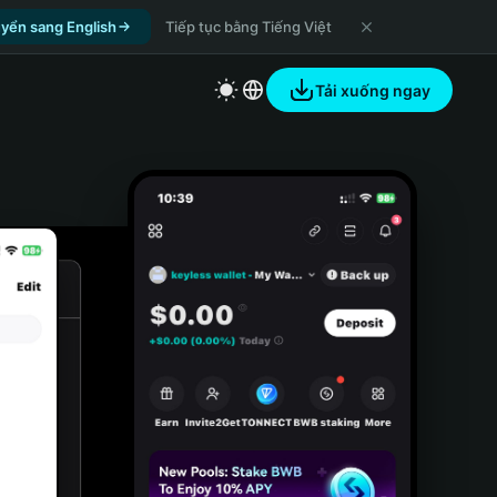
yển sang English
Tiếp tục bằng Tiếng Việt
Tải xuống ngay