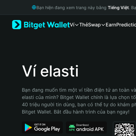
English
Bạn hiện đang xem trang này bằng
Tiếng Việt
. B
日本語
Tiếng Việt
Ví
Thẻ
Swap
Earn
Predicti
Русский
Español (Latinoamérica)
Türkçe
Italiano
Français
Deutsch
Ví elasti
简体中文
繁體中文
Português (Portugal)
Bạn đang muốn tìm một ví tiền điện tử an toàn và 
Bahasa Indonesia
elasti của mình? Bitget Wallet chính là lựa chọn tố
ภาษาไทย
40 triệu người tin dùng, bạn có thể tự do khám p
हिन्दी
Bitget Wallet. Bắt đầu hành trình của bạn ngay!
বাংলা
Español
Português (Brasil)
Español (Argentina)