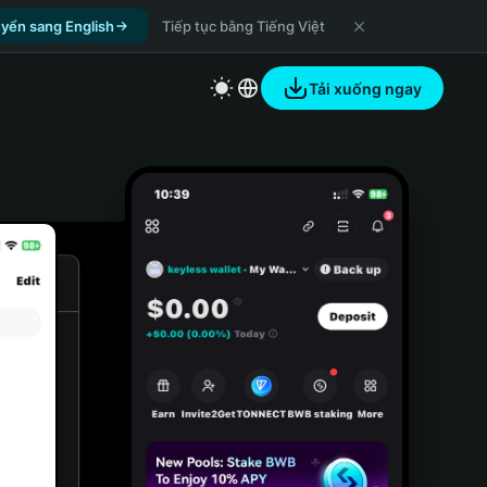
yển sang English
Tiếp tục bằng Tiếng Việt
Tải xuống ngay