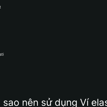
t
sti
i sao nên sử dụng Ví elas