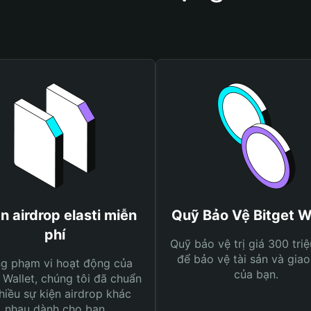
n airdrop elasti miễn
Quỹ Bảo Vệ Bitget W
phí
Quỹ bảo vệ trị giá 300 tri
để bảo vệ tài sản và giao
ng phạm vi hoạt động của
của bạn.
 Wallet, chúng tôi đã chuẩn
hiều sự kiện airdrop khác
nhau dành cho bạn