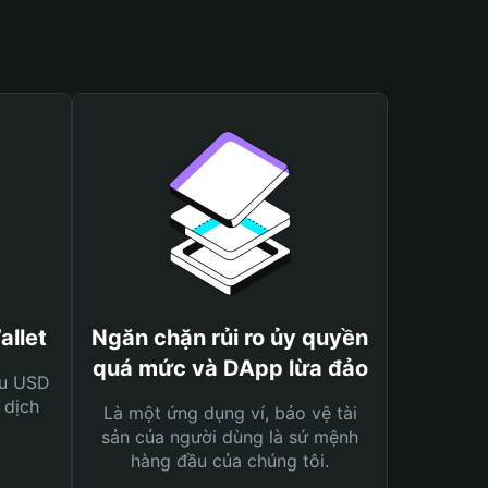
allet
Ngăn chặn rủi ro ủy quyền
quá mức và DApp lừa đảo
ệu USD
 dịch
Là một ứng dụng ví, bảo vệ tài
sản của người dùng là sứ mệnh
hàng đầu của chúng tôi.