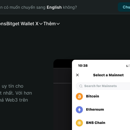
ạn có muốn chuyển sang
English
không?
Chu
ons
Bitget Wallet X
Thêm
uy tín cho 
t nhất. Với hơn 
há Web3 trên 