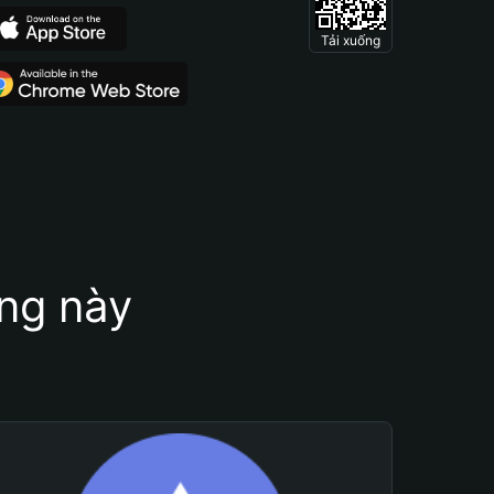
Tải xuống
ung này