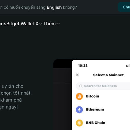
ạn có muốn chuyển sang
English
không?
Chu
ons
Bitget Wallet X
Thêm
uy tín cho 
họn tốt nhất. 
 khám phá 
ạn ngay!