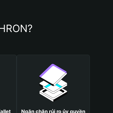
NCHRON?
allet
Ngăn chặn rủi ro ủy quyền