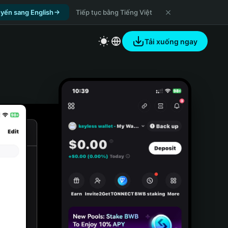
yển sang English
Tiếp tục bằng Tiếng Việt
Tải xuống ngay