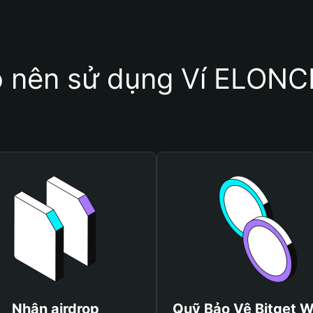
o nên sử dụng Ví ELO
Nhận airdrop
Quỹ Bảo Vệ Bitget W