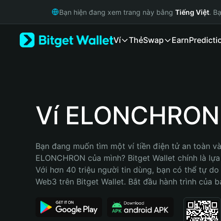
English
Bạn hiện đang xem trang này bằng
Tiếng Việt
. B
日本語
Tiếng Việt
Ví
Thẻ
Swap
Earn
Predicti
Русский
Español (Latinoamérica)
Türkçe
Italiano
Français
Deutsch
Ví ELONCHRON
简体中文
繁體中文
Português (Portugal)
Bạn đang muốn tìm một ví tiền điện tử an toàn và 
Bahasa Indonesia
ELONCHRON của mình? Bitget Wallet chính là lựa c
ภาษาไทย
Với hơn 40 triệu người tin dùng, bạn có thể tự do
हिन्दी
Web3 trên Bitget Wallet. Bắt đầu hành trình của b
বাংলা
Español
Português (Brasil)
Español (Argentina)