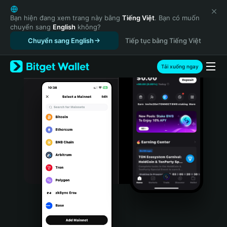
English
日本語
Bạn hiện đang xem trang này bằng
Tiếng Việt
. Bạn có muốn
chuyển sang
English
không?
Tiếng Việt
Chuyển sang English
Tiếp tục bằng Tiếng Việt
Русский
Español (Latinoamérica)
Türkçe
Tải xuống ngay
Italiano
Français
Deutsch
简体中文
繁體中文
Português (Portugal)
Bahasa Indonesia
ภาษาไทย
हिन्दी
বাংলা
Español
Português (Brasil)
Español (Argentina)