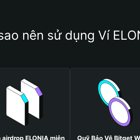
 sao nên sử dụng Ví ELO
 airdrop ELONIA miễn
Quỹ Bảo Vệ Bitget W