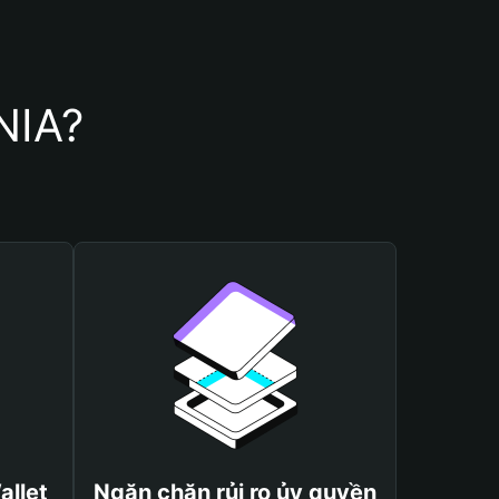
NIA?
allet
Ngăn chặn rủi ro ủy quyền