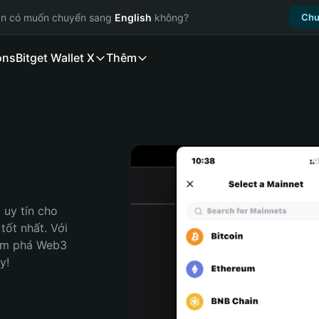
ạn có muốn chuyển sang
English
không?
Chu
ons
Bitget Wallet X
Thêm
uy tín cho 
ốt nhất. Với 
ám phá Web3 
y!