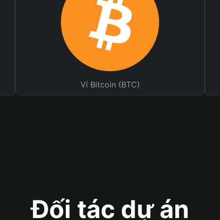
Ví Bitcoin (BTC)
Đối tác dự án