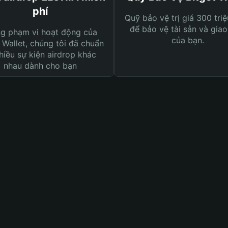
phí
Quỹ bảo vệ trị giá 300 tri
để bảo vệ tài sản và giao
ng phạm vi hoạt động của
của bạn.
 Wallet, chúng tôi đã chuẩn
hiều sự kiện airdrop khác
nhau dành cho bạn