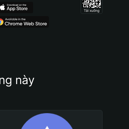
Tải xuống
ung này