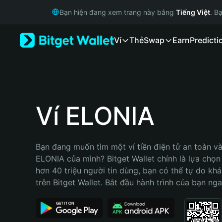
English
Bạn hiện đang xem trang này bằng
Tiếng Việt
. B
日本語
Tiếng Việt
Ví
Thẻ
Swap
Earn
Predicti
Русский
Español (Latinoamérica)
Türkçe
Italiano
Français
Deutsch
Ví ELONIA
简体中文
繁體中文
Português (Portugal)
Bạn đang muốn tìm một ví tiền điện tử an toàn và 
Bahasa Indonesia
ELONIA của mình? Bitget Wallet chính là lựa chọn t
ภาษาไทย
hơn 40 triệu người tin dùng, bạn có thể tự do kh
हिन्दी
trên Bitget Wallet. Bắt đầu hành trình của bạn nga
বাংলা
Español
Português (Brasil)
Español (Argentina)