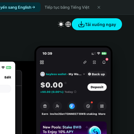
yển sang English
Tiếp tục bằng Tiếng Việt
Tải xuống ngay