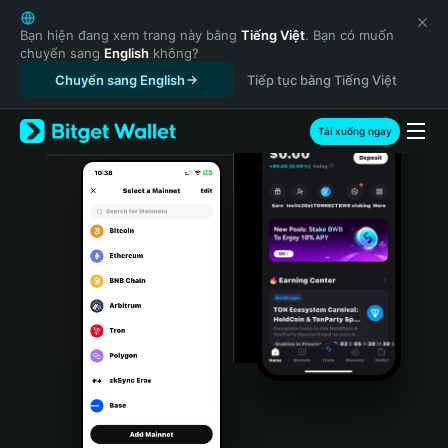
English
日本語
Bạn hiện đang xem trang này bằng
Tiếng Việt
. Bạn có muốn
chuyển sang
English
không?
Tiếng Việt
Chuyển sang English
Tiếp tục bằng Tiếng Việt
Русский
Español (Latinoamérica)
Türkçe
Tải xuống ngay
Italiano
Français
Deutsch
简体中文
繁體中文
Português (Portugal)
Bahasa Indonesia
ภาษาไทย
हिन्दी
বাংলা
Español
Português (Brasil)
Español (Argentina)