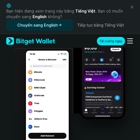
English
日本語
Bạn hiện đang xem trang này bằng
Tiếng Việt
. Bạn có muốn
chuyển sang
English
không?
Tiếng Việt
Chuyển sang English
Tiếp tục bằng Tiếng Việt
Русский
Español (Latinoamérica)
Türkçe
Tải xuống ngay
Italiano
Français
Deutsch
简体中文
繁體中文
Português (Portugal)
Bahasa Indonesia
ภาษาไทย
हिन्दी
বাংলা
Español
Português (Brasil)
Español (Argentina)