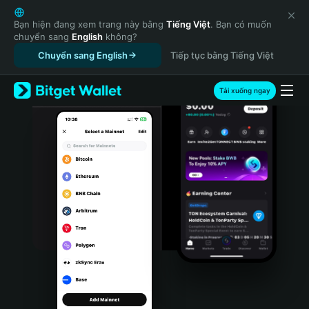
English
日本語
Bạn hiện đang xem trang này bằng
Tiếng Việt
. Bạn có muốn
chuyển sang
English
không?
Tiếng Việt
Chuyển sang English
Tiếp tục bằng Tiếng Việt
Русский
Español (Latinoamérica)
Türkçe
Tải xuống ngay
Italiano
Français
Deutsch
简体中文
繁體中文
Português (Portugal)
Bahasa Indonesia
ภาษาไทย
हिन्दी
বাংলা
Español
Português (Brasil)
Español (Argentina)