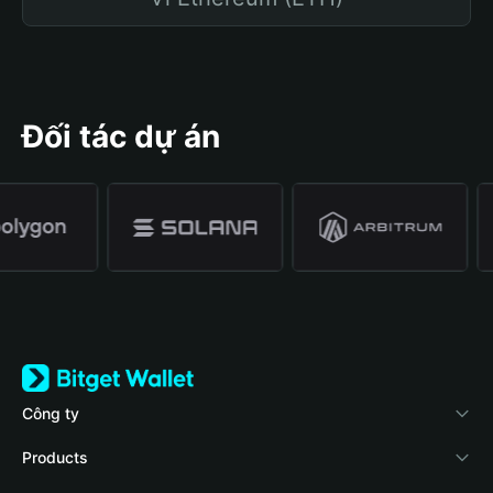
Đối tác dự án
Công ty
Về Bitget Wallet
Products