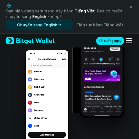
English
日本語
Bạn hiện đang xem trang này bằng
Tiếng Việt
. Bạn có muốn
chuyển sang
English
không?
Tiếng Việt
Chuyển sang English
Tiếp tục bằng Tiếng Việt
Русский
Español (Latinoamérica)
Türkçe
Tải xuống ngay
Italiano
Français
Deutsch
简体中文
繁體中文
Português (Portugal)
Bahasa Indonesia
ภาษาไทย
हिन्दी
বাংলা
Español
Português (Brasil)
Español (Argentina)