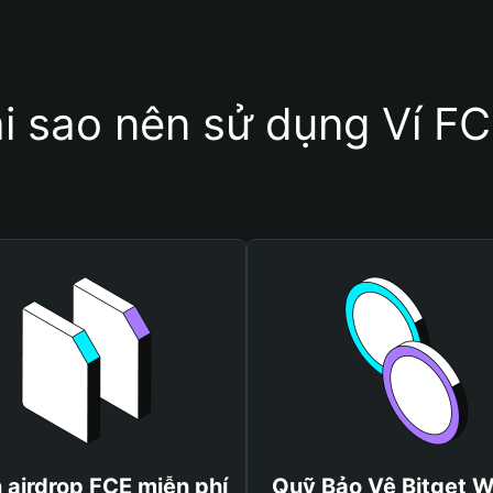
i sao nên sử dụng Ví F
 airdrop FCE miễn phí
Quỹ Bảo Vệ Bitget W