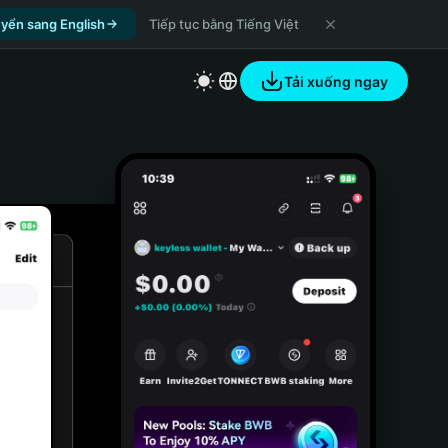
yển sang English
Tiếp tục bằng Tiếng Việt
Tải xuống ngay