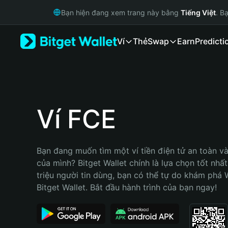
English
Bạn hiện đang xem trang này bằng
Tiếng Việt
. B
日本語
Tiếng Việt
Ví
Thẻ
Swap
Earn
Predicti
Русский
Español (Latinoamérica)
Türkçe
Italiano
Français
Deutsch
Ví FCE
简体中文
繁體中文
Português (Portugal)
Bạn đang muốn tìm một ví tiền điện tử an toàn và
Bahasa Indonesia
của mình? Bitget Wallet chính là lựa chọn tốt nhất
ภาษาไทย
triệu người tin dùng, bạn có thể tự do khám phá 
हिन्दी
Bitget Wallet. Bắt đầu hành trình của bạn ngay!
বাংলা
Español
Português (Brasil)
Español (Argentina)