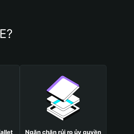
CE?
allet
Ngăn chặn rủi ro ủy quyền