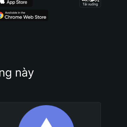
Tải xuống
ung này