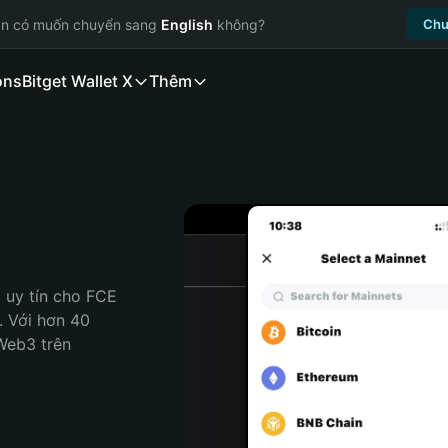
ạn có muốn chuyển sang
English
không?
Chu
ons
Bitget Wallet X
Thêm
 uy tín cho FCE 
. Với hơn 40 
Web3 trên 