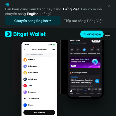
English
日本語
Bạn hiện đang xem trang này bằng
Tiếng Việt
. Bạn có muốn
chuyển sang
English
không?
Tiếng Việt
Chuyển sang English
Tiếp tục bằng Tiếng Việt
Русский
Español (Latinoamérica)
Türkçe
Tải xuống ngay
Italiano
Français
Deutsch
简体中文
繁體中文
Português (Portugal)
Bahasa Indonesia
ภาษาไทย
हिन्दी
বাংলা
Español
Português (Brasil)
Español (Argentina)