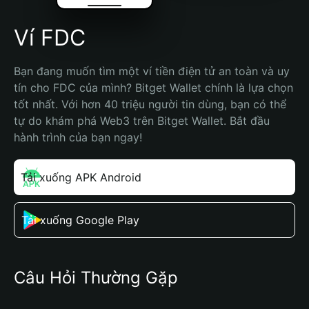
Ví FDC
Bạn đang muốn tìm một ví tiền điện tử an toàn và uy 
tín cho FDC của mình? Bitget Wallet chính là lựa chọn 
tốt nhất. Với hơn 40 triệu người tin dùng, bạn có thể 
tự do khám phá Web3 trên Bitget Wallet. Bắt đầu 
hành trình của bạn ngay!
Tải xuống APK Android
Tải xuống Google Play
Câu Hỏi Thường Gặp