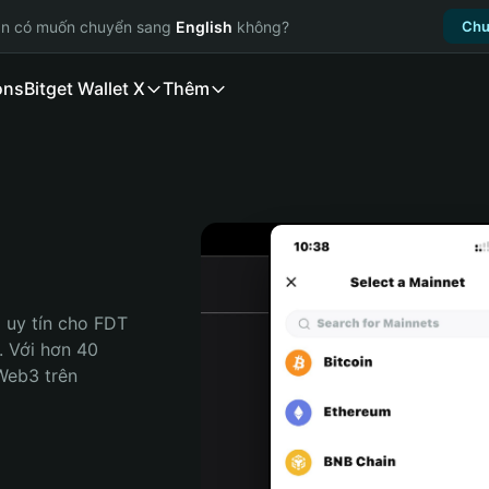
ạn có muốn chuyển sang
English
không?
Chu
ons
Bitget Wallet X
Thêm
 uy tín cho FDT 
. Với hơn 40 
Web3 trên 