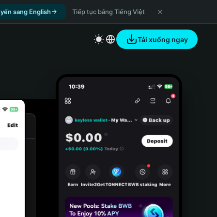
yển sang English
Tiếp tục bằng Tiếng Việt
Tải xuống ngay