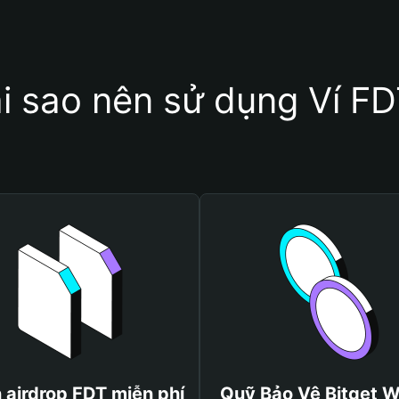
i sao nên sử dụng Ví F
 airdrop FDT miễn phí
Quỹ Bảo Vệ Bitget W