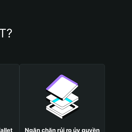
DT?
allet
Ngăn chặn rủi ro ủy quyền