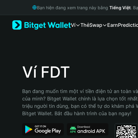
English
Bạn hiện đang xem trang này bằng
Tiếng Việt
. B
日本語
Tiếng Việt
Ví
Thẻ
Swap
Earn
Predicti
Русский
Español (Latinoamérica)
Türkçe
Italiano
Français
Deutsch
Ví FDT
简体中文
繁體中文
Português (Portugal)
Bạn đang muốn tìm một ví tiền điện tử an toàn và
Bahasa Indonesia
của mình? Bitget Wallet chính là lựa chọn tốt nhất
ภาษาไทย
triệu người tin dùng, bạn có thể tự do khám phá 
हिन्दी
Bitget Wallet. Bắt đầu hành trình của bạn ngay!
বাংলা
Español
Português (Brasil)
Español (Argentina)