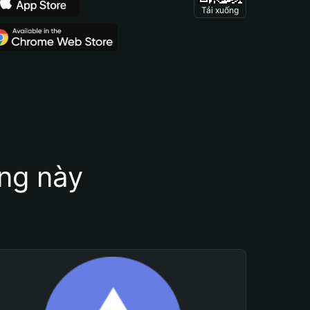
Tải xuống
ung này