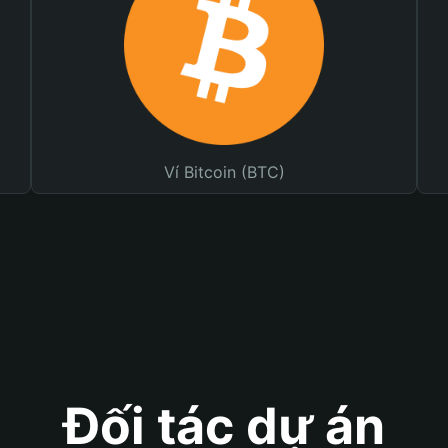
Ví Bitcoin (BTC)
Đối tác dự án