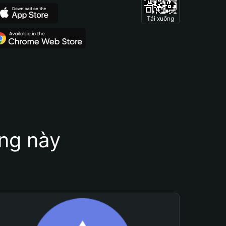
Tải xuống
ung này