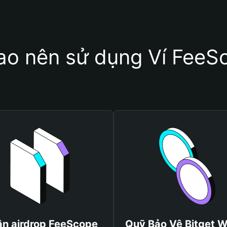
sao nên sử dụng Ví FeeS
n airdrop FeeScope
Quỹ Bảo Vệ Bitget W