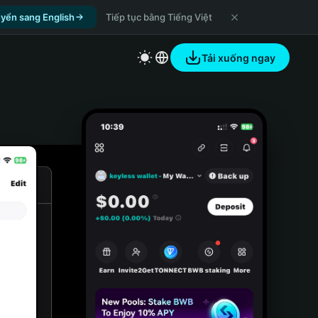
yển sang English
Tiếp tục bằng Tiếng Việt
Tải xuống ngay