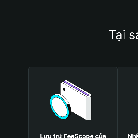
Tại 
Lưu trữ FeeScope của
Nhậ