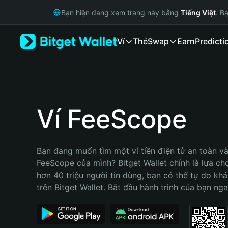
English
Bạn hiện đang xem trang này bằng
Tiếng Việt
. B
日本語
Tiếng Việt
Ví
Thẻ
Swap
Earn
Predicti
Русский
Español (Latinoamérica)
Türkçe
Italiano
Français
Deutsch
Ví FeeScope
简体中文
繁體中文
Português (Portugal)
Bạn đang muốn tìm một ví tiền điện tử an toàn và 
Bahasa Indonesia
FeeScope của mình? Bitget Wallet chính là lựa chọn
ภาษาไทย
hơn 40 triệu người tin dùng, bạn có thể tự do kh
हिन्दी
trên Bitget Wallet. Bắt đầu hành trình của bạn nga
বাংলা
Español
Português (Brasil)
Español (Argentina)