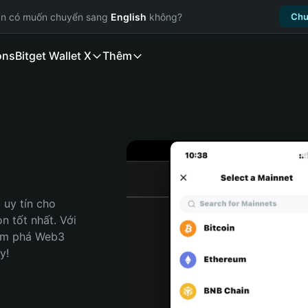
ạn có muốn chuyển sang
English
không?
Chu
ons
Bitget Wallet X
Thêm
uy tín cho 
 tốt nhất. Với 
ám phá Web3 
y!