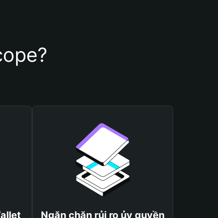
cope?
allet
Ngăn chặn rủi ro ủy quyền