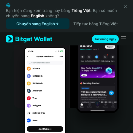
English
日本語
Bạn hiện đang xem trang này bằng
Tiếng Việt
. Bạn có muốn
chuyển sang
English
không?
Tiếng Việt
Chuyển sang English
Tiếp tục bằng Tiếng Việt
Русский
Español (Latinoamérica)
Türkçe
Tải xuống ngay
Italiano
Français
Deutsch
简体中文
繁體中文
Português (Portugal)
Bahasa Indonesia
ภาษาไทย
हिन्दी
বাংলা
Español
Português (Brasil)
Español (Argentina)