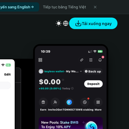
yển sang English
Tiếp tục bằng Tiếng Việt
Tải xuống ngay