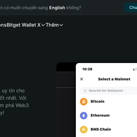
ạn có muốn chuyển sang
English
không?
Chu
ons
Bitget Wallet X
Thêm
uy tín cho 
t nhất. Với 
ám phá Web3 
y!