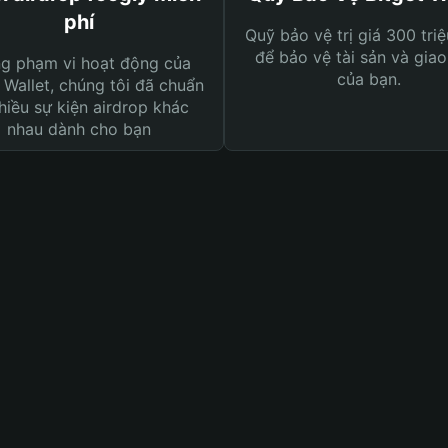
phí
Quỹ bảo vệ trị giá 300 tri
để bảo vệ tài sản và giao
ng phạm vi hoạt động của
của bạn.
 Wallet, chúng tôi đã chuẩn
hiều sự kiện airdrop khác
nhau dành cho bạn