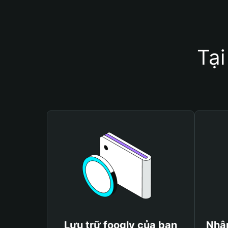
Tại
Lưu trữ foogly của bạn
Nhận