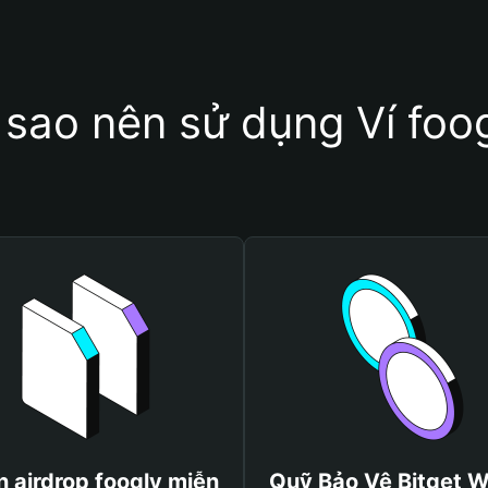
 sao nên sử dụng Ví foo
 airdrop foogly miễn
Quỹ Bảo Vệ Bitget W