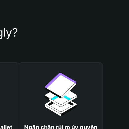
gly?
allet
Ngăn chặn rủi ro ủy quyền