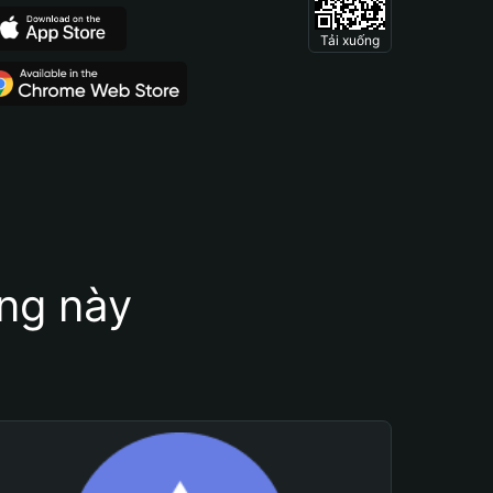
Tải xuống
ung này