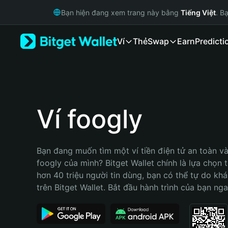
English
Bạn hiện đang xem trang này bằng
Tiếng Việt
. B
日本語
Tiếng Việt
Ví
Thẻ
Swap
Earn
Predicti
Русский
Español (Latinoamérica)
Türkçe
Italiano
Français
Deutsch
Ví foogly
简体中文
繁體中文
Português (Portugal)
Bạn đang muốn tìm một ví tiền điện tử an toàn và 
Bahasa Indonesia
foogly của mình? Bitget Wallet chính là lựa chọn tố
ภาษาไทย
hơn 40 triệu người tin dùng, bạn có thể tự do kh
हिन्दी
trên Bitget Wallet. Bắt đầu hành trình của bạn nga
বাংলা
Español
Português (Brasil)
Español (Argentina)