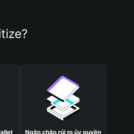
tize?
allet
Ngăn chặn rủi ro ủy quyền