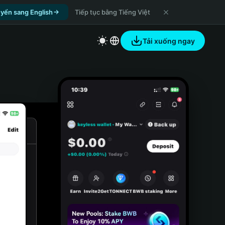
yển sang English
Tiếp tục bằng Tiếng Việt
Tải xuống ngay