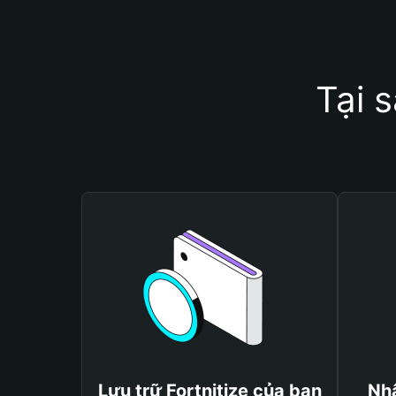
Tại 
Lưu trữ Fortnitize của bạn
Nhậ