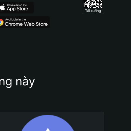
Tải xuống
ung này