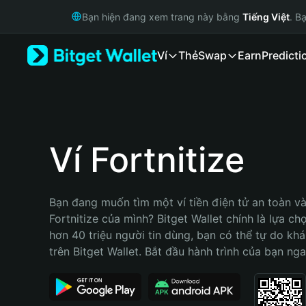
English
Bạn hiện đang xem trang này bằng
Tiếng Việt
. B
日本語
Tiếng Việt
Ví
Thẻ
Swap
Earn
Predicti
Русский
Español (Latinoamérica)
Türkçe
Italiano
Français
Deutsch
Ví Fortnitize
简体中文
繁體中文
Português (Portugal)
Bạn đang muốn tìm một ví tiền điện tử an toàn và 
Bahasa Indonesia
Fortnitize của mình? Bitget Wallet chính là lựa chọ
ภาษาไทย
hơn 40 triệu người tin dùng, bạn có thể tự do kh
हिन्दी
trên Bitget Wallet. Bắt đầu hành trình của bạn nga
বাংলা
Español
Português (Brasil)
Español (Argentina)