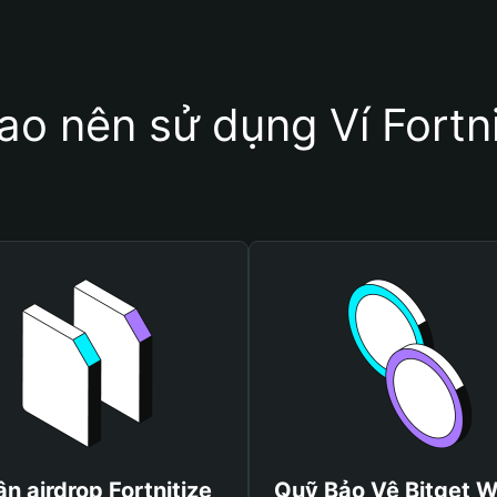
sao nên sử dụng Ví Fortni
n airdrop Fortnitize
Quỹ Bảo Vệ Bitget W