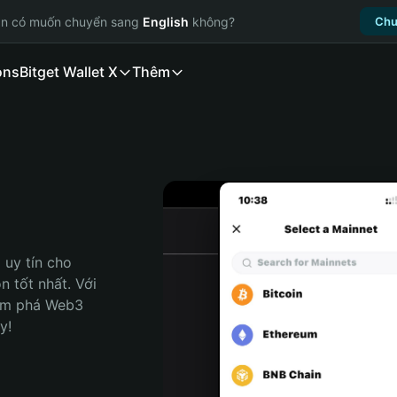
ạn có muốn chuyển sang
English
không?
Chu
ons
Bitget Wallet X
Thêm
uy tín cho 
n tốt nhất. Với 
ám phá Web3 
y!