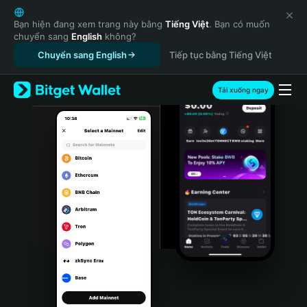
English
日本語
Bạn hiện đang xem trang này bằng
Tiếng Việt
. Bạn có muốn
chuyển sang
English
không?
Tiếng Việt
Chuyển sang English
Tiếp tục bằng Tiếng Việt
Русский
Español (Latinoamérica)
Türkçe
Tải xuống ngay
Italiano
Français
Deutsch
简体中文
繁體中文
Português (Portugal)
Bahasa Indonesia
ภาษาไทย
हिन्दी
বাংলা
Español
Português (Brasil)
Español (Argentina)