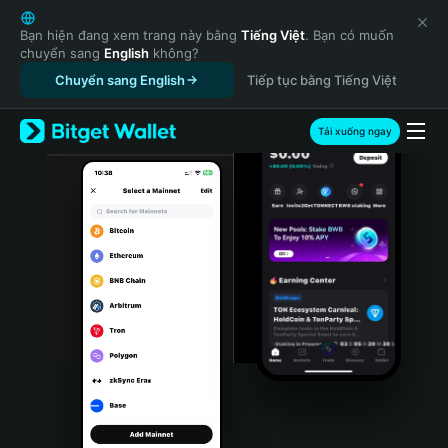
English
日本語
Bạn hiện đang xem trang này bằng
Tiếng Việt
. Bạn có muốn
chuyển sang
English
không?
Tiếng Việt
Chuyển sang English
Tiếp tục bằng Tiếng Việt
Русский
Español (Latinoamérica)
Türkçe
Tải xuống ngay
Italiano
Français
Deutsch
简体中文
繁體中文
Português (Portugal)
Bahasa Indonesia
ภาษาไทย
हिन्दी
বাংলা
Español
Português (Brasil)
Español (Argentina)