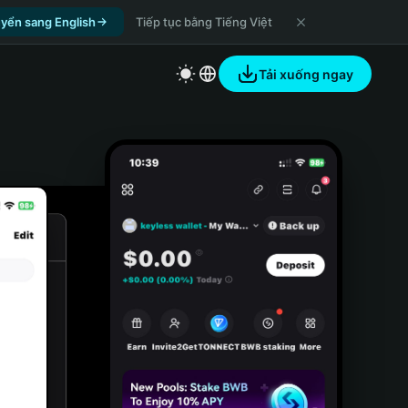
yển sang English
Tiếp tục bằng Tiếng Việt
Tải xuống ngay