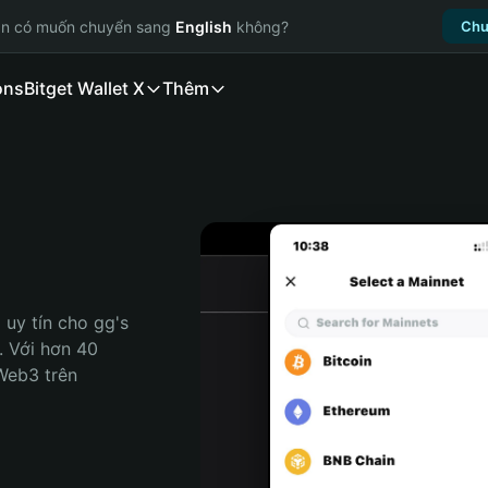
ạn có muốn chuyển sang
English
không?
Chu
ons
Bitget Wallet X
Thêm
uy tín cho gg's 
. Với hơn 40 
Web3 trên 