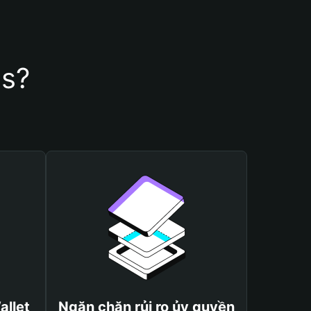
's?
allet
Ngăn chặn rủi ro ủy quyền