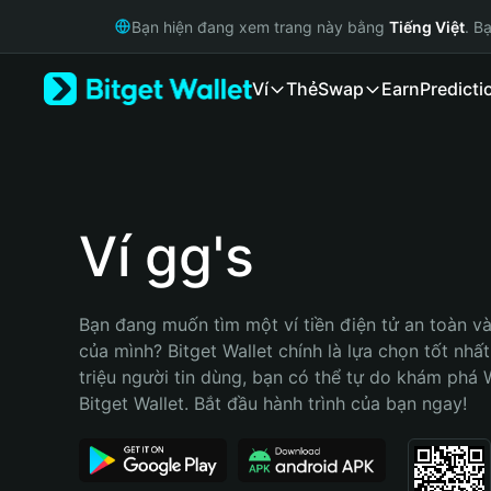
English
Bạn hiện đang xem trang này bằng
Tiếng Việt
. B
日本語
Tiếng Việt
Ví
Thẻ
Swap
Earn
Predicti
Русский
Español (Latinoamérica)
Türkçe
Italiano
Français
Deutsch
Ví gg's
简体中文
繁體中文
Português (Portugal)
Bạn đang muốn tìm một ví tiền điện tử an toàn và 
Bahasa Indonesia
của mình? Bitget Wallet chính là lựa chọn tốt nhất
ภาษาไทย
triệu người tin dùng, bạn có thể tự do khám phá 
हिन्दी
Bitget Wallet. Bắt đầu hành trình của bạn ngay!
বাংলা
Español
Português (Brasil)
Español (Argentina)