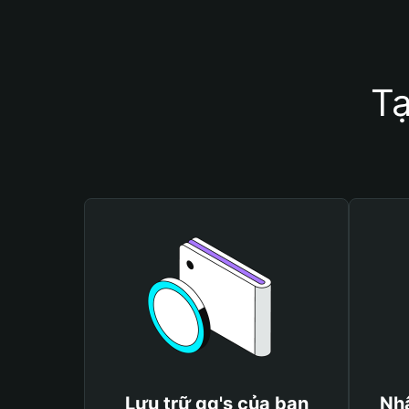
Tạ
Lưu trữ gg's của bạn
Nhậ