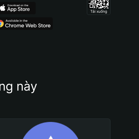
Tải xuống
ung này