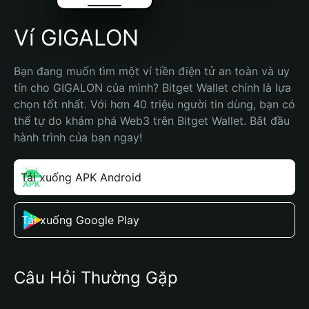
Ví GIGALON
Bạn đang muốn tìm một ví tiền điện tử an toàn và uy 
tín cho GIGALON của mình? Bitget Wallet chính là lựa 
chọn tốt nhất. Với hơn 40 triệu người tin dùng, bạn có 
thể tự do khám phá Web3 trên Bitget Wallet. Bắt đầu 
hành trình của bạn ngay!
Tải xuống APK Android
Tải xuống Google Play
Câu Hỏi Thường Gặp