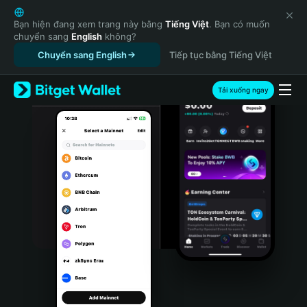
English
日本語
Bạn hiện đang xem trang này bằng
Tiếng Việt
. Bạn có muốn
chuyển sang
English
không?
Tiếng Việt
Chuyển sang English
Tiếp tục bằng Tiếng Việt
Русский
Español (Latinoamérica)
Türkçe
Tải xuống ngay
Italiano
Français
Deutsch
简体中文
繁體中文
Português (Portugal)
Bahasa Indonesia
ภาษาไทย
हिन्दी
বাংলা
Español
Português (Brasil)
Español (Argentina)