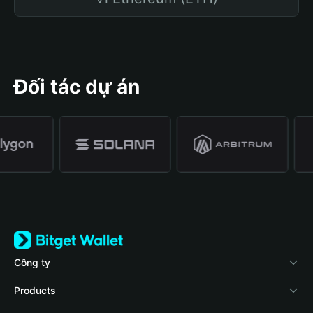
Đối tác dự án
Công ty
Về Bitget Wallet
Products