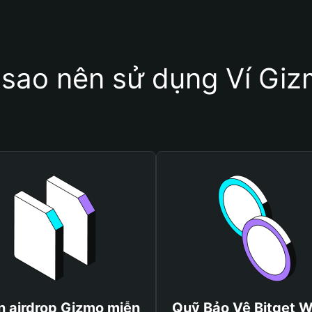
 sao nên sử dụng Ví Gi
 airdrop Gizmo miễn
Quỹ Bảo Vệ Bitget W