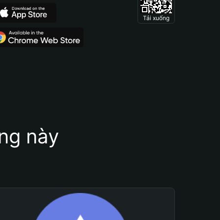
Tải xuống
ung này