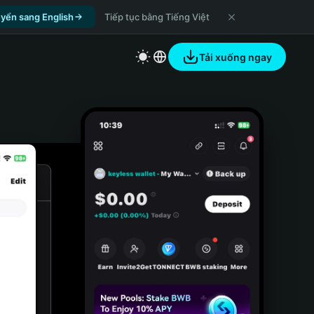
yển sang English
Tiếp tục bằng Tiếng Việt
Tải xuống ngay