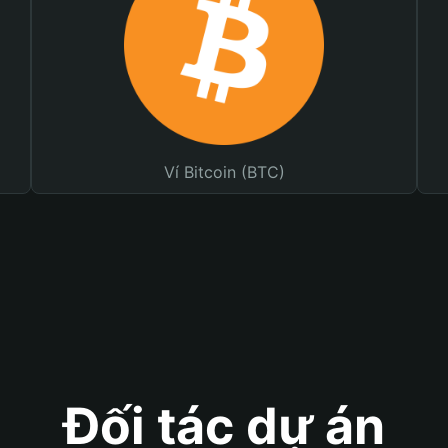
Ví Bitcoin (BTC)
Đối tác dự án