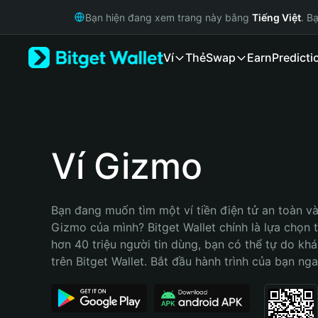
English
Bạn hiện đang xem trang này bằng
Tiếng Việt
. B
日本語
Tiếng Việt
Ví
Thẻ
Swap
Earn
Predicti
Русский
Español (Latinoamérica)
Türkçe
Italiano
Français
Deutsch
Ví Gizmo
简体中文
繁體中文
Português (Portugal)
Bạn đang muốn tìm một ví tiền điện tử an toàn và 
Bahasa Indonesia
Gizmo của mình? Bitget Wallet chính là lựa chọn tố
ภาษาไทย
hơn 40 triệu người tin dùng, bạn có thể tự do kh
हिन्दी
trên Bitget Wallet. Bắt đầu hành trình của bạn nga
বাংলা
Español
Português (Brasil)
Español (Argentina)