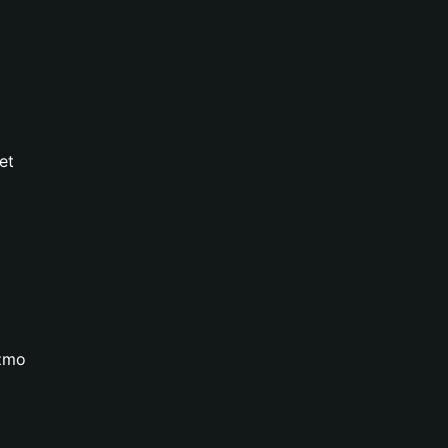
et
izmo