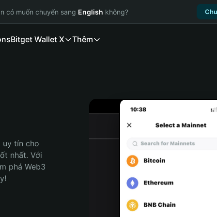
ạn có muốn chuyển sang
English
không?
Chu
ons
Bitget Wallet X
Thêm
uy tín cho 
t nhất. Với 
ám phá Web3 
y!