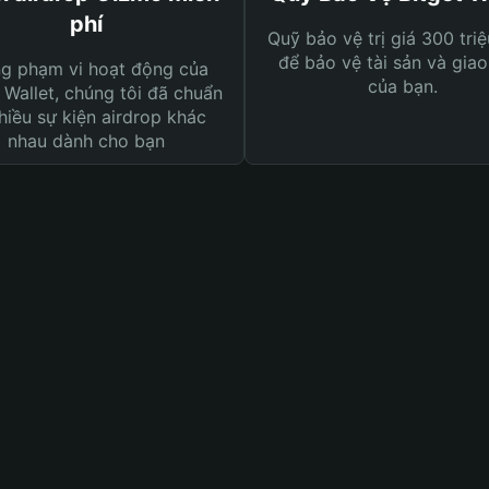
phí
Quỹ bảo vệ trị giá 300 tri
để bảo vệ tài sản và giao
ng phạm vi hoạt động của
của bạn.
 Wallet, chúng tôi đã chuẩn
hiều sự kiện airdrop khác
nhau dành cho bạn