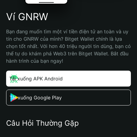
Ví GNRW
Bạn đang muốn tìm một ví tiền điện tử an toàn và uy 
tín cho GNRW của mình? Bitget Wallet chính là lựa 
chọn tốt nhất. Với hơn 40 triệu người tin dùng, bạn có 
thể tự do khám phá Web3 trên Bitget Wallet. Bắt đầu 
hành trình của bạn ngay!
Tải xuống APK Android
Tải xuống Google Play
Câu Hỏi Thường Gặp