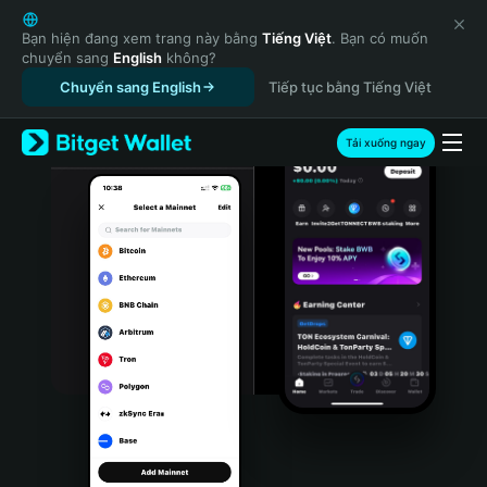
English
日本語
Bạn hiện đang xem trang này bằng
Tiếng Việt
. Bạn có muốn
chuyển sang
English
không?
Tiếng Việt
Chuyển sang English
Tiếp tục bằng Tiếng Việt
Русский
Español (Latinoamérica)
Türkçe
Tải xuống ngay
Italiano
Français
Deutsch
简体中文
繁體中文
Português (Portugal)
Bahasa Indonesia
ภาษาไทย
हिन्दी
বাংলা
Español
Português (Brasil)
Español (Argentina)