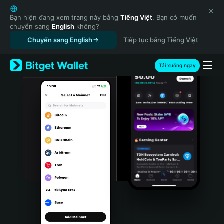
English
日本語
Bạn hiện đang xem trang này bằng
Tiếng Việt
. Bạn có muốn
chuyển sang
English
không?
Tiếng Việt
Chuyển sang English
Tiếp tục bằng Tiếng Việt
Русский
Español (Latinoamérica)
Türkçe
Tải xuống ngay
Italiano
Français
Deutsch
简体中文
繁體中文
Português (Portugal)
Bahasa Indonesia
ภาษาไทย
हिन्दी
বাংলা
Español
Português (Brasil)
Español (Argentina)