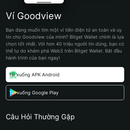
Ví Goodview
Bạn đang muốn tìm một ví tiền điện tử an toàn và uy 
tín cho Goodview của mình? Bitget Wallet chính là lựa 
chọn tốt nhất. Với hơn 40 triệu người tin dùng, bạn có 
thể tự do khám phá Web3 trên Bitget Wallet. Bắt đầu 
hành trình của bạn ngay!
Tải xuống APK Android
Tải xuống Google Play
Câu Hỏi Thường Gặp