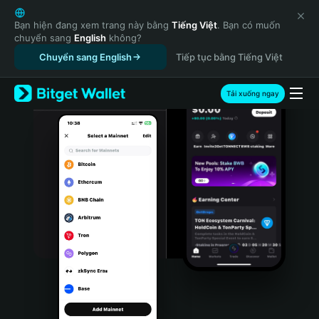
English
日本語
Bạn hiện đang xem trang này bằng
Tiếng Việt
. Bạn có muốn
chuyển sang
English
không?
Tiếng Việt
Chuyển sang English
Tiếp tục bằng Tiếng Việt
Русский
Español (Latinoamérica)
Türkçe
Tải xuống ngay
Italiano
Français
Deutsch
简体中文
繁體中文
Português (Portugal)
Bahasa Indonesia
ภาษาไทย
हिन्दी
বাংলা
Español
Português (Brasil)
Español (Argentina)