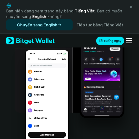
English
日本語
Bạn hiện đang xem trang này bằng
Tiếng Việt
. Bạn có muốn
chuyển sang
English
không?
Tiếng Việt
Chuyển sang English
Tiếp tục bằng Tiếng Việt
Русский
Español (Latinoamérica)
Türkçe
Tải xuống ngay
Italiano
Français
Deutsch
简体中文
繁體中文
Português (Portugal)
Bahasa Indonesia
ภาษาไทย
हिन्दी
বাংলা
Español
Português (Brasil)
Español (Argentina)