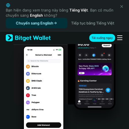
English
日本語
Bạn hiện đang xem trang này bằng
Tiếng Việt
. Bạn có muốn
chuyển sang
English
không?
Tiếng Việt
Chuyển sang English
Tiếp tục bằng Tiếng Việt
Русский
Español (Latinoamérica)
Türkçe
Tải xuống ngay
Italiano
Français
Deutsch
简体中文
繁體中文
Português (Portugal)
Bahasa Indonesia
ภาษาไทย
हिन्दी
বাংলা
Español
Português (Brasil)
Español (Argentina)