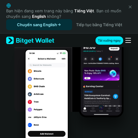
English
日本語
Bạn hiện đang xem trang này bằng
Tiếng Việt
. Bạn có muốn
chuyển sang
English
không?
Tiếng Việt
Chuyển sang English
Tiếp tục bằng Tiếng Việt
Русский
Español (Latinoamérica)
Türkçe
Tải xuống ngay
Italiano
Français
Deutsch
简体中文
繁體中文
Português (Portugal)
Bahasa Indonesia
ภาษาไทย
हिन्दी
বাংলা
Español
Português (Brasil)
Español (Argentina)