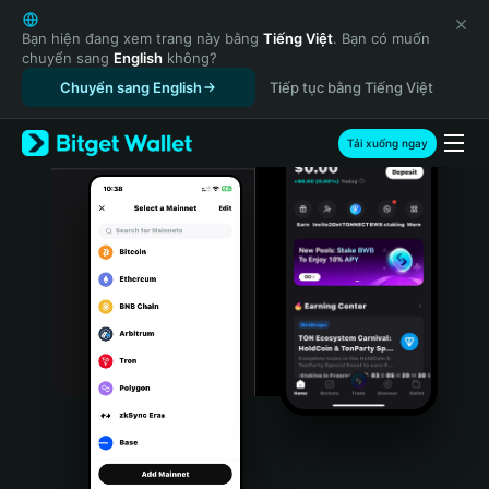
English
日本語
Bạn hiện đang xem trang này bằng
Tiếng Việt
. Bạn có muốn
chuyển sang
English
không?
Tiếng Việt
Chuyển sang English
Tiếp tục bằng Tiếng Việt
Русский
Español (Latinoamérica)
Türkçe
Tải xuống ngay
Italiano
Français
Deutsch
简体中文
繁體中文
Português (Portugal)
Bahasa Indonesia
ภาษาไทย
हिन्दी
বাংলা
Español
Português (Brasil)
Español (Argentina)