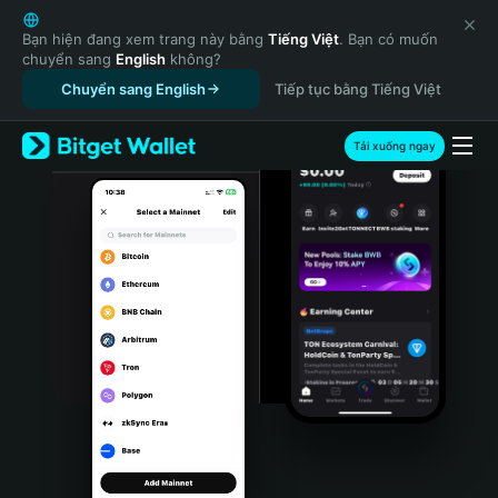
English
日本語
Bạn hiện đang xem trang này bằng
Tiếng Việt
. Bạn có muốn
chuyển sang
English
không?
Tiếng Việt
Chuyển sang English
Tiếp tục bằng Tiếng Việt
Русский
Español (Latinoamérica)
Türkçe
Tải xuống ngay
Italiano
Français
Deutsch
简体中文
繁體中文
Português (Portugal)
Bahasa Indonesia
ภาษาไทย
हिन्दी
বাংলা
Español
Português (Brasil)
Español (Argentina)