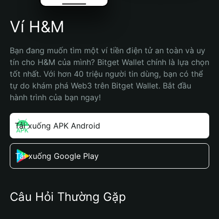
Ví H&M
Bạn đang muốn tìm một ví tiền điện tử an toàn và uy 
tín cho H&M của mình? Bitget Wallet chính là lựa chọn 
tốt nhất. Với hơn 40 triệu người tin dùng, bạn có thể 
tự do khám phá Web3 trên Bitget Wallet. Bắt đầu 
hành trình của bạn ngay!
Tải xuống APK Android
Tải xuống Google Play
Câu Hỏi Thường Gặp