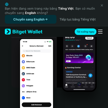
English
日本語
Bạn hiện đang xem trang này bằng
Tiếng Việt
. Bạn có muốn
chuyển sang
English
không?
Tiếng Việt
Chuyển sang English
Tiếp tục bằng Tiếng Việt
Русский
Español (Latinoamérica)
Türkçe
Tải xuống ngay
Italiano
Français
Deutsch
简体中文
繁體中文
Português (Portugal)
Bahasa Indonesia
ภาษาไทย
हिन्दी
বাংলা
Español
Português (Brasil)
Español (Argentina)