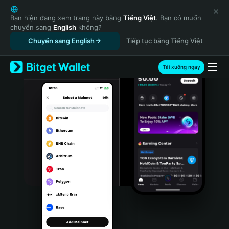
English
日本語
Bạn hiện đang xem trang này bằng
Tiếng Việt
. Bạn có muốn
chuyển sang
English
không?
Tiếng Việt
Chuyển sang English
Tiếp tục bằng Tiếng Việt
Русский
Español (Latinoamérica)
Türkçe
Tải xuống ngay
Italiano
Français
Deutsch
简体中文
繁體中文
Português (Portugal)
Bahasa Indonesia
ภาษาไทย
हिन्दी
বাংলা
Español
Português (Brasil)
Español (Argentina)