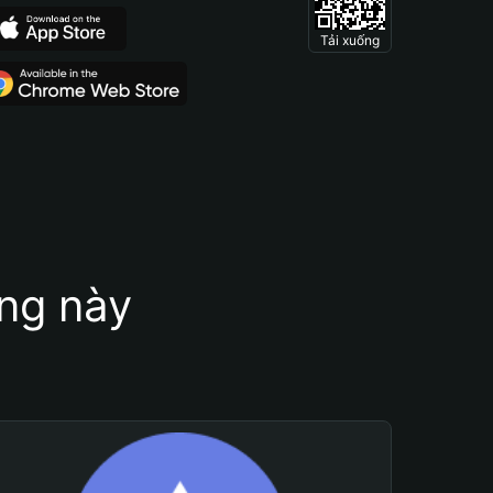
Tải xuống
ung này