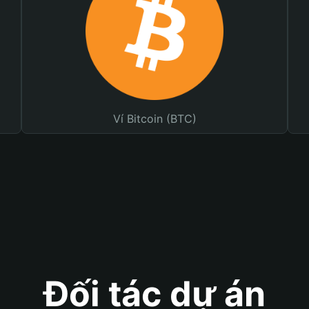
Ví Bitcoin (BTC)
Đối tác dự án