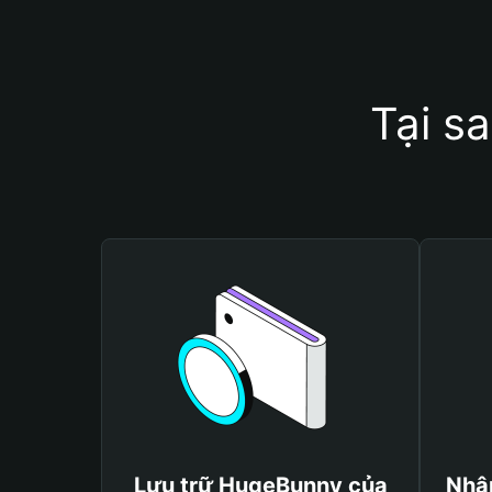
Tại s
Lưu trữ HugeBunny của
Nhậ