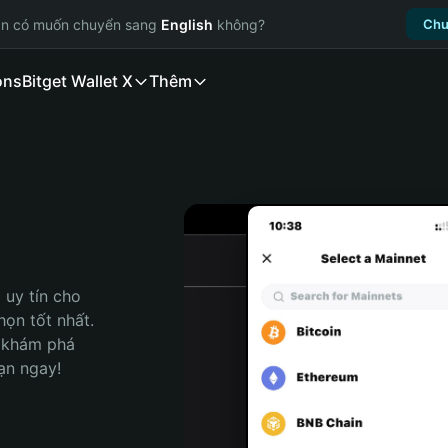
ạn có muốn chuyển sang
English
không?
Chu
ons
Bitget Wallet X
Thêm
uy tín cho 
ọn tốt nhất. 
 khám phá 
ạn ngay!