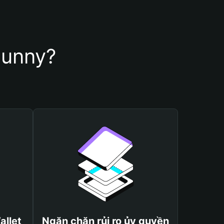
Bunny?
allet
Ngăn chặn rủi ro ủy quyền