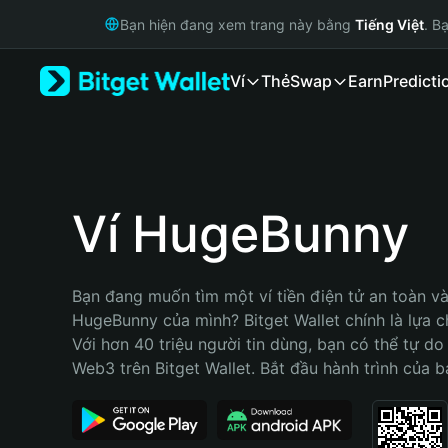
English
Bạn hiện đang xem trang này bằng
Tiếng Việt
. B
日本語
Tiếng Việt
Ví
Thẻ
Swap
Earn
Predicti
Русский
Español (Latinoamérica)
Türkçe
Italiano
Français
Deutsch
Ví HugeBunny
简体中文
繁體中文
Português (Portugal)
Bạn đang muốn tìm một ví tiền điện tử an toàn và 
Bahasa Indonesia
HugeBunny của mình? Bitget Wallet chính là lựa ch
ภาษาไทย
Với hơn 40 triệu người tin dùng, bạn có thể tự do
हिन्दी
Web3 trên Bitget Wallet. Bắt đầu hành trình của b
বাংলা
Español
Português (Brasil)
Español (Argentina)