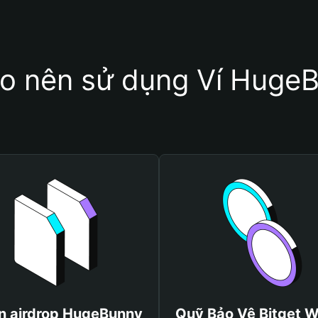
ao nên sử dụng Ví Huge
n airdrop HugeBunny
Quỹ Bảo Vệ Bitget W