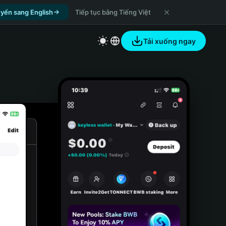
yển sang English
Tiếp tục bằng Tiếng Việt
Tải xuống ngay