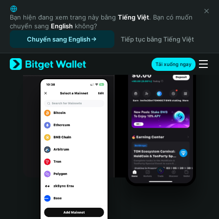
English
日本語
Bạn hiện đang xem trang này bằng
Tiếng Việt
. Bạn có muốn
chuyển sang
English
không?
Tiếng Việt
Chuyển sang English
Tiếp tục bằng Tiếng Việt
Русский
Español (Latinoamérica)
Türkçe
Tải xuống ngay
Italiano
Français
Deutsch
简体中文
繁體中文
Português (Portugal)
Bahasa Indonesia
ภาษาไทย
हिन्दी
বাংলা
Español
Português (Brasil)
Español (Argentina)