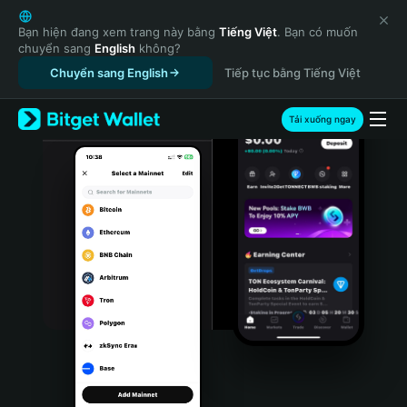
English
日本語
Bạn hiện đang xem trang này bằng
Tiếng Việt
. Bạn có muốn
chuyển sang
English
không?
Tiếng Việt
Chuyển sang English
Tiếp tục bằng Tiếng Việt
Русский
Español (Latinoamérica)
Türkçe
Tải xuống ngay
Italiano
Français
Deutsch
简体中文
繁體中文
Português (Portugal)
Bahasa Indonesia
ภาษาไทย
हिन्दी
বাংলা
Español
Português (Brasil)
Español (Argentina)