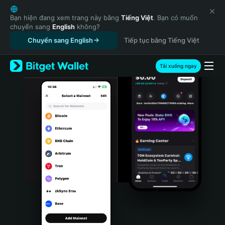
English
日本語
Bạn hiện đang xem trang này bằng
Tiếng Việt
. Bạn có muốn
chuyển sang
English
không?
Tiếng Việt
Chuyển sang English
Tiếp tục bằng Tiếng Việt
Русский
Español (Latinoamérica)
Türkçe
Tải xuống ngay
Italiano
Français
Deutsch
简体中文
繁體中文
Português (Portugal)
Bahasa Indonesia
ภาษาไทย
हिन्दी
বাংলা
Español
Português (Brasil)
Español (Argentina)