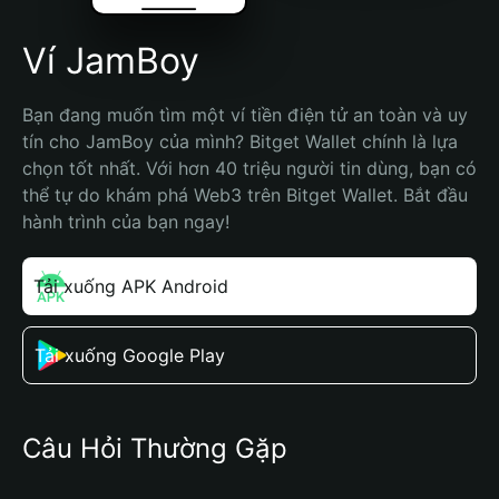
Ví JamBoy
Bạn đang muốn tìm một ví tiền điện tử an toàn và uy 
tín cho JamBoy của mình? Bitget Wallet chính là lựa 
chọn tốt nhất. Với hơn 40 triệu người tin dùng, bạn có 
thể tự do khám phá Web3 trên Bitget Wallet. Bắt đầu 
hành trình của bạn ngay!
Tải xuống APK Android
Tải xuống Google Play
Câu Hỏi Thường Gặp