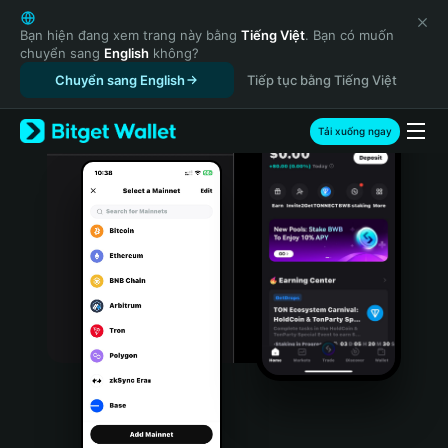
English
日本語
Bạn hiện đang xem trang này bằng
Tiếng Việt
. Bạn có muốn
chuyển sang
English
không?
Tiếng Việt
Chuyển sang English
Tiếp tục bằng Tiếng Việt
Русский
Español (Latinoamérica)
Türkçe
Tải xuống ngay
Italiano
Français
Deutsch
简体中文
繁體中文
Português (Portugal)
Bahasa Indonesia
ภาษาไทย
हिन्दी
বাংলা
Español
Português (Brasil)
Español (Argentina)