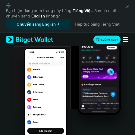
English
日本語
Bạn hiện đang xem trang này bằng
Tiếng Việt
. Bạn có muốn
chuyển sang
English
không?
Tiếng Việt
Chuyển sang English
Tiếp tục bằng Tiếng Việt
Русский
Español (Latinoamérica)
Türkçe
Tải xuống ngay
Italiano
Français
Deutsch
简体中文
繁體中文
Português (Portugal)
Bahasa Indonesia
ภาษาไทย
हिन्दी
বাংলা
Español
Português (Brasil)
Español (Argentina)