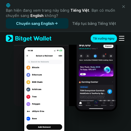
English
日本語
Bạn hiện đang xem trang này bằng
Tiếng Việt
. Bạn có muốn
chuyển sang
English
không?
Tiếng Việt
Chuyển sang English
Tiếp tục bằng Tiếng Việt
Русский
Español (Latinoamérica)
Türkçe
Tải xuống ngay
Italiano
Français
Deutsch
简体中文
繁體中文
Português (Portugal)
Bahasa Indonesia
ภาษาไทย
हिन्दी
বাংলা
Español
Português (Brasil)
Español (Argentina)