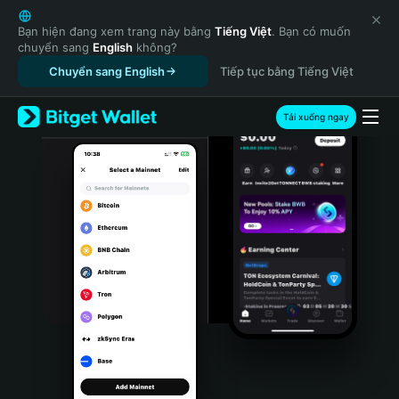
English
日本語
Bạn hiện đang xem trang này bằng
Tiếng Việt
. Bạn có muốn
chuyển sang
English
không?
Tiếng Việt
Chuyển sang English
Tiếp tục bằng Tiếng Việt
Русский
Español (Latinoamérica)
Türkçe
Tải xuống ngay
Italiano
Français
Deutsch
简体中文
繁體中文
Português (Portugal)
Bahasa Indonesia
ภาษาไทย
हिन्दी
বাংলা
Español
Português (Brasil)
Español (Argentina)