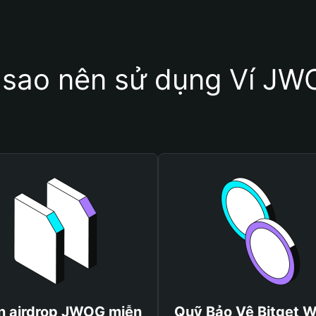
 sao nên sử dụng Ví J
n airdrop JWOG miễn
Quỹ Bảo Vệ Bitget W