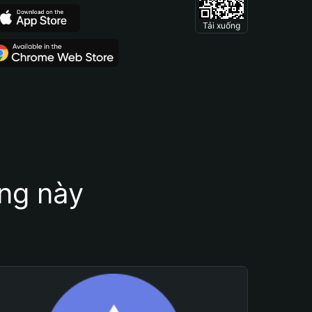
Tải xuống
ung này