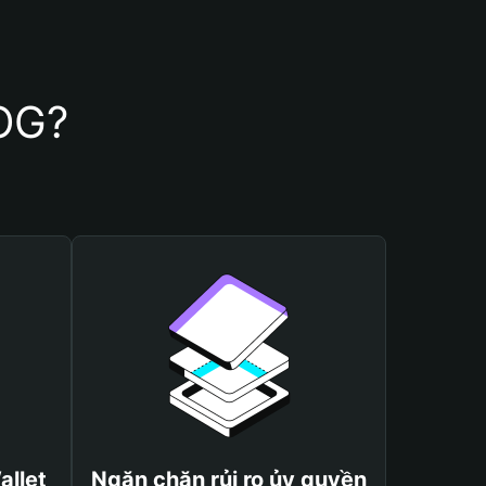
WOG?
allet
Ngăn chặn rủi ro ủy quyền