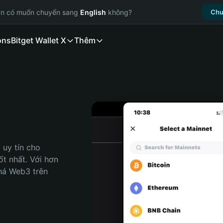
ạn có muốn chuyển sang
English
không?
Chu
ons
Bitget Wallet X
Thêm
uy tín cho 
t nhất. Với hơn 
há Web3 trên 