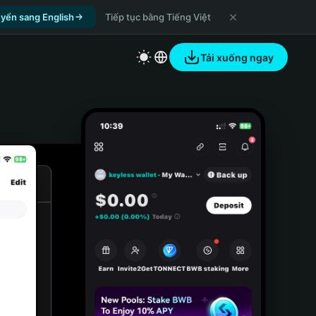
yển sang English
Tiếp tục bằng Tiếng Việt
Tải xuống ngay