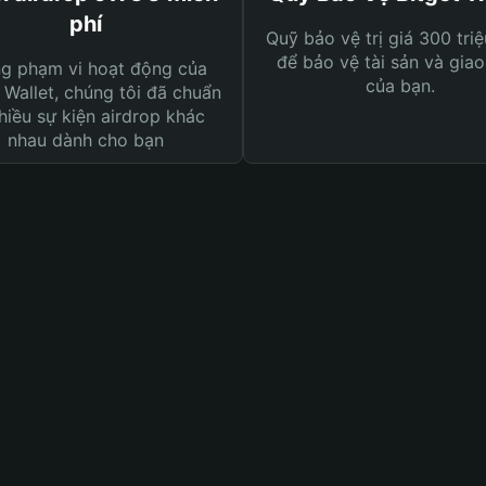
phí
Quỹ bảo vệ trị giá 300 tri
để bảo vệ tài sản và giao
ng phạm vi hoạt động của
của bạn.
 Wallet, chúng tôi đã chuẩn
hiều sự kiện airdrop khác
nhau dành cho bạn