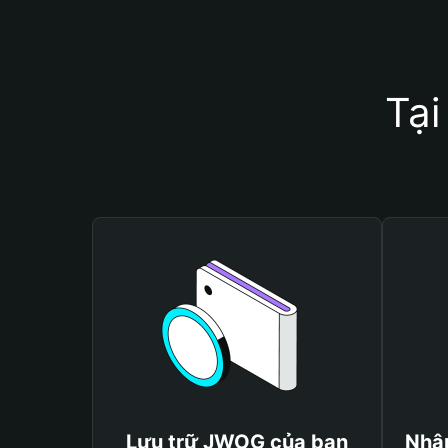
Tại
Lưu trữ JWOG của bạn
Nhậ