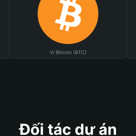
Ví Bitcoin (BTC)
Đối tác dự án