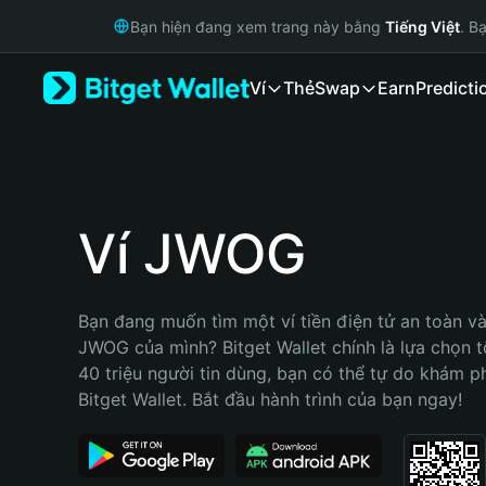
English
Bạn hiện đang xem trang này bằng
Tiếng Việt
. B
日本語
Tiếng Việt
Ví
Thẻ
Swap
Earn
Predicti
Русский
Español (Latinoamérica)
Türkçe
Italiano
Français
Deutsch
Ví JWOG
简体中文
繁體中文
Português (Portugal)
Bạn đang muốn tìm một ví tiền điện tử an toàn và 
Bahasa Indonesia
JWOG của mình? Bitget Wallet chính là lựa chọn tố
ภาษาไทย
40 triệu người tin dùng, bạn có thể tự do khám p
हिन्दी
Bitget Wallet. Bắt đầu hành trình của bạn ngay!
বাংলা
Español
Português (Brasil)
Español (Argentina)