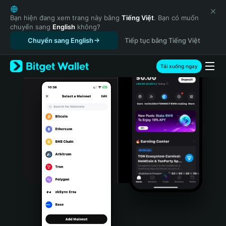
English
日本語
Bạn hiện đang xem trang này bằng
Tiếng Việt
. Bạn có muốn
chuyển sang
English
không?
Tiếng Việt
Chuyển sang English
Tiếp tục bằng Tiếng Việt
Русский
Español (Latinoamérica)
Türkçe
Tải xuống ngay
Italiano
Français
Deutsch
简体中文
繁體中文
Português (Portugal)
Bahasa Indonesia
ภาษาไทย
हिन्दी
বাংলা
Español
Português (Brasil)
Español (Argentina)