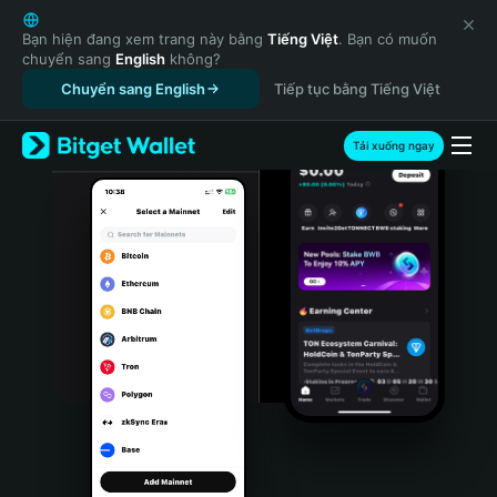
English
日本語
Bạn hiện đang xem trang này bằng
Tiếng Việt
. Bạn có muốn
chuyển sang
English
không?
Tiếng Việt
Chuyển sang English
Tiếp tục bằng Tiếng Việt
Русский
Español (Latinoamérica)
Türkçe
Tải xuống ngay
Italiano
Français
Deutsch
简体中文
繁體中文
Português (Portugal)
Bahasa Indonesia
ภาษาไทย
हिन्दी
বাংলা
Español
Português (Brasil)
Español (Argentina)